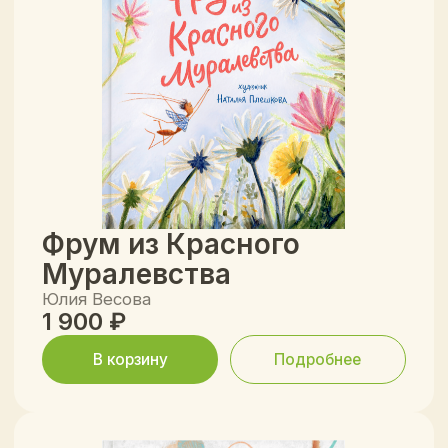
Открыли «Лимонад» случайно — и
Наконец-то нашли издател
влюбились! Иллюстрации такие
где тексты не только краси
сочные, что ребёнок сам тянется к
глубокие. Читаем перед сно
книжкам. Спасибо за ваше
и дочка в полном восторге!
творчество!
Часто задаваемые
вопросы