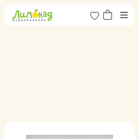
Автор:
Джорджио Вольпе
Иллюстратор:
Паоло Пройетти
Год издания:
2024
Возраст:
0+
Тираж:
1000 экз.
Формат:
215×295×7 мм
Обложка:
Твёрдый переплет
Иллюстрации:
Цветные
ISBN:
978-5-6049348-8-3
Объём, стр:
32
0+