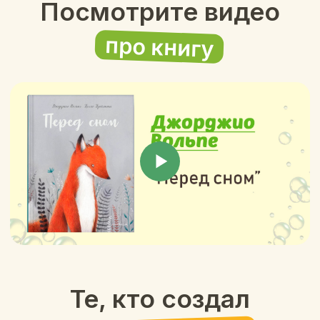
и философии в Римском университете, где
его диссертация была посвящена опыту
детского театра в Италии и Франции.
В 2014 году основал театральную труппу
Giù di Sù per Giù, которая поставила
несколько пьес собственного сочинения,
включая «Martina 3 Nocciolino» (2014),
«Standby l'attesa» (2018), «Anfotero» (2018) и
«Cercasi befana» (2020). К своим заслугам
как актера и драматурга он добавляет и
писательское мастерство в области
детской литературы.
Написал несколько книг. «Перед сном» —
его первая книга, опубликованная на
английском языке. Джорджо Вольпе также
любит искусство, путешествия, пирожные,
зимние холода и много читает.
Паоло Пройетти
#Иллюстратор
Художник
Паоло Пройетти — итальянский художник,
иллюстратор. Родился в Риме в 1986 году. С
детства увлекался мангой и аниме, а своим
главным источником вдохновения называл
работы японского аниматора Хаяо