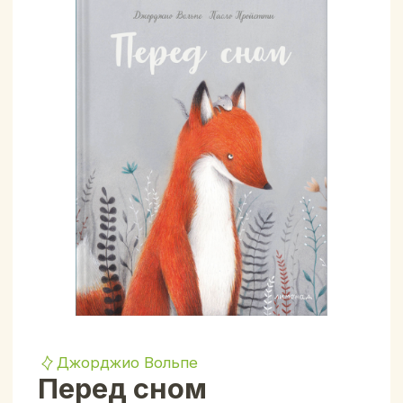
Джорджио Вольпе
Перед сном
ISBN: 978-5-6049348-8-3
(в наличии:
Много
шт.
)
1100
₽
2900
₽
скидка
1800
₽
Купить книгу
Описание
Характеристики
Лисёнок и соня – лучшие друзья. С
приходом осени наступает момент, когда
соня должна впасть в спячку. Лисёнок
пытается оттянуть момент прощания и
рассказывает другу сказку перед сном. Но
они знают, что весной снова будут
вместе!
Это нежная история о дружбе – идеальная