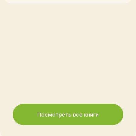
ООО "Издательство Лимонад"
ИНН: 5032326212
ОГРН: 1215000022621
Политика конфиденциальности
Оферта
Пользовательское соглашение
Разработка сайта Lessor
1100
₽
2900
₽
Купить книгу