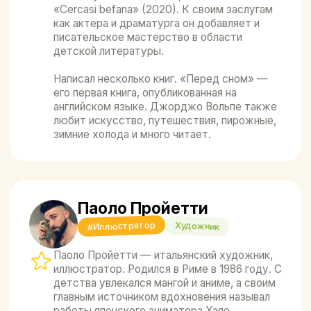
Шёпот моря
К.А. Скалли
1 200 ₽
В корзину
Подробнее
Фрум из Красного
Муралевства
Юлия Весова
1 900 ₽