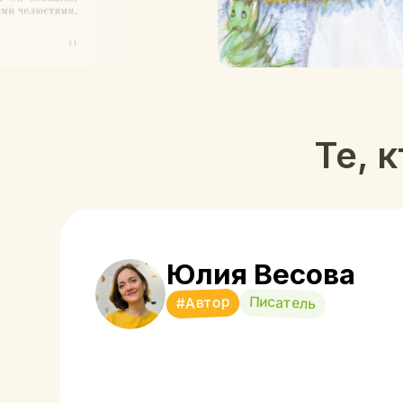
Юлия Весова
Писатель
#Автор
Наталья Плешкова
#Иллюстратор
Художник