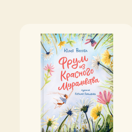
Ш
К.
1
Фрум из Красного
Муралевства
Юлия Весова
1 900 ₽
В корзину
Подробнее