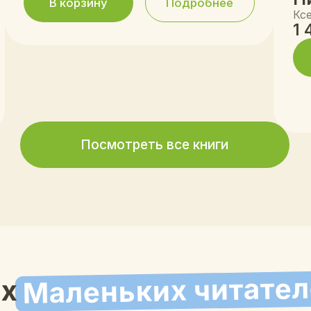
Маленьких читателей
терина Белова
Мария Сок
 нашли издательство, где
Потрясающий выбор 
только красивые, но и
литературы! Иллюстр
Читаем перед сном — и я, и
оживают. Ребёнок ра
лном восторге!
полчаса каждую стран
вопросы
 задаваемые