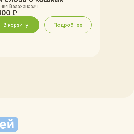
олова
Ольга Кузнецова
современной
Давно искала что-то по-насто
ации будто
качественное для малыша.
ссматривает по
«Лимонадик» стал нашим откр
ицу. Браво!
года! Трогательно, красочно,
душеполезно.