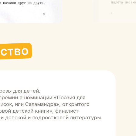
ей.
минации «Поэзия для
аламандра», открытого
 книги», финалист
 подростковой литературы
 с 2011 года живет в США.
Ломоносова и Арт
иги в США и России, и