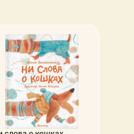
о кошках
вич
Подробнее