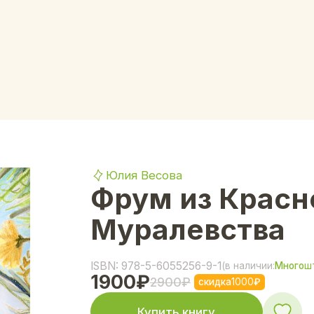
Юлия Весова
Фрум из Красного
Муралевства
ISBN: 978-5-6055256-9-1
(в наличии:
Много
шт.
)
1900
₽
2900
₽
скидка
1000
₽
Купить книгу
Описание
Характеристики
Фрум — муравей из рода пастухов. Каждый его день в 