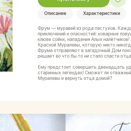
приключений и опасностей: коварные ловушки Муравьино
клюве сойки, нападения Алых налётчиков! В Муралевств
Красной Муралевы, которую никто никогда не видел. О
Фрума отправляют в загадочный Дом покоя. Не желая с
решает во что бы то ни стало спасти отца.
Ему предстоит совершить двенадцать удивительных под
старинных легендах! Сможет ли отважный муравей разг
Муралевы и вернуть отца домой?