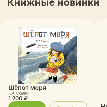
ёпот моря
А. Скалли
 200 ₽
Ни слова 
В корзину
Подробнее
Ксения Валахано
1 400 ₽
В корзину
Посмотреть все книги