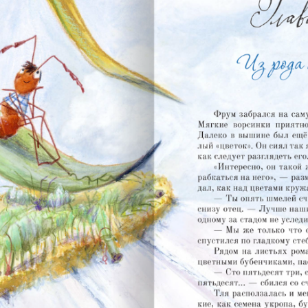
это волшебство
 создал