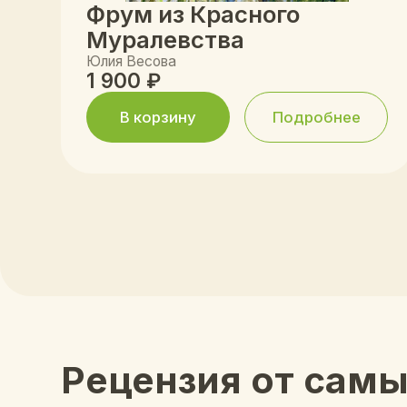
Рецензия от самых
Анна Воронцова
Ека
Открыли «Лимонад» случайно — и
Наконец-то
влюбились! Иллюстрации такие сочные,
тексты не 
что ребёнок сам тянется к книжкам.
глубокие. 
Спасибо за ваше творчество!
дочка в по
Часто