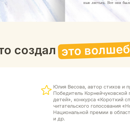
Юлия Весова, автор стихов и прозы для дет
Победитель Корнейчуковской премии в но
детей», конкурса «Короткий список, или С
читательского голосования «Новой детской
Национальной премии в области детской и
и др.
Наталья Плешкова родилась в Подмосковье,
Закончила химический факультет МГУ им. 
Академию Сан Франциско. Иллюстрирует кн
журнал для детей с 2018 года.
Член Общества иллюстраторов Америки.