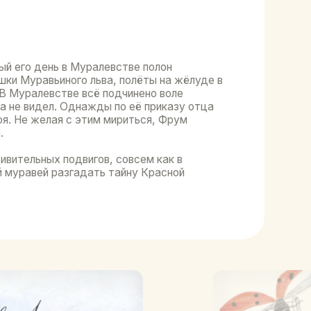
го льва, полёты на жёлуде в
е всё подчинено воле
днажды по её приказу отца
 этим мириться, Фрум
вигов, совсем как в
адать тайну Красной